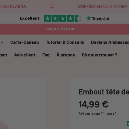
COFFRET EN CUIR OFFERT
Excellent
PAIEMENT 3X SANS FRAIS
Carte-Cadeau
Tutoriel & Conseils
Deviens Ambassad
tact
Avis client
Faq
À propos
Où nous trouver ?
Embout tête de
Prix
14,99 €
habituel
Retour sous 14 jours*