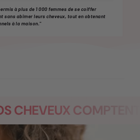
permis à plus de 1 000 femmes
de se coiffer
t sans abîmer leurs cheveux, tout en obtenant
nnels à la maison."
CHEVEUX COMPTENT
PA