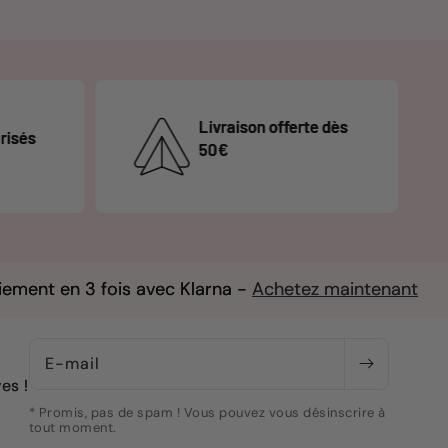
 offerte dès
Retour sous 14 jours
s avec Klarna -
Achetez maintenant
Paiement 
E-mail
es !
* Promis, pas de spam ! Vous pouvez vous désinscrire à
tout moment.