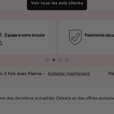
Voir tous les avis clients
Livraison
Paiements sécurisés
50€
larna -
Achetez maintenant
Paiement en 3 foi
e des dernières actualités Celesta et des offres exclusiv