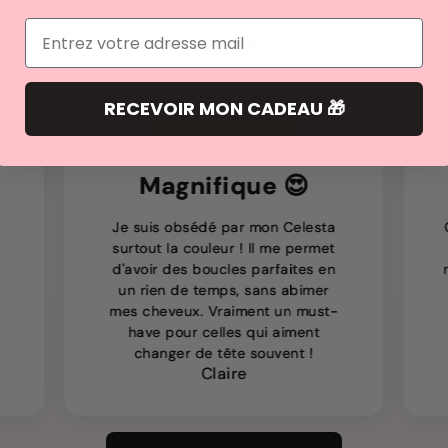
Email
+ 1'000 utilisatrices
RECEVOIR MON CADEAU 🎁
Magnifique 😍
Je suis obsédé par mon Celesta
surtout la couleur ! Il me permet
d'avoir des boucles parfaites en
un rien de temps, sans abimer
mes cheveux. Vraiment un must-
have pour celles qui aiment
changer de tête souvent !
Claire