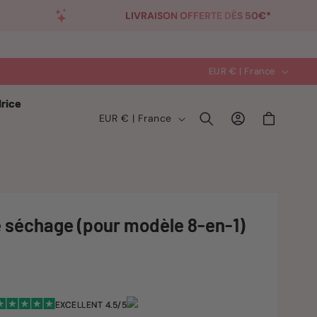
LIVRAISON OFFERTE DÈS 50€*
PAIE
P
RETOUR SOUS 14 JOURS
EUR € | France
a
rice
y
P
Connexion
Panier
EUR € | France
s
a
/
y
r
s
é
/
g
r
 séchage (pour modèle 8-en-1)
i
é
o
g
n
i
o
EXCELLENT 4.5/5
n