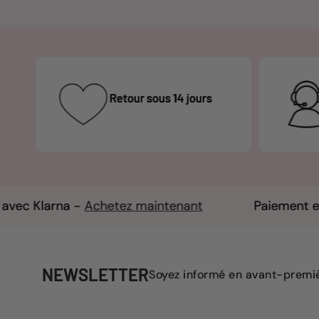
Équipe à votre écoute
Achetez maintenant
Paiement en 3 fois avec K
NEWSLETTER
Soyez informé en avant-premièr