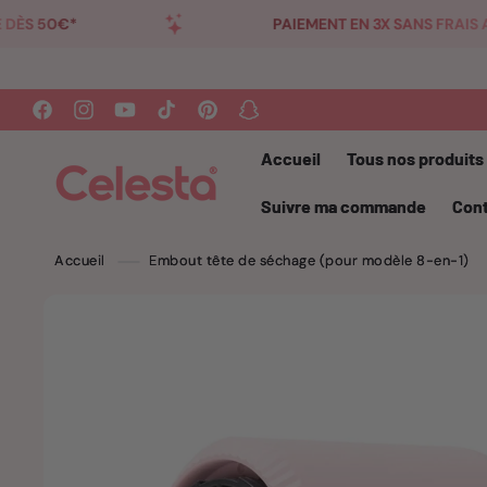
et
PAIEMENT EN 3X SANS FRAIS AVEC KLARNA
passer
au
contenu
CONÇU EN FRANCE
Facebook
Instagram
YouTube
TikTok
Pinterest
Snapchat
Accueil
Tous nos produits
Suivre ma commande
Con
Accueil
Embout tête de séchage (pour modèle 8-en-1)
Passer aux
informations
produits